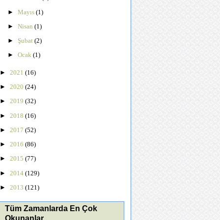
►
Mayıs
(1)
►
Nisan
(1)
►
Şubat
(2)
►
Ocak
(1)
►
2021
(16)
►
2020
(24)
►
2019
(32)
►
2018
(16)
►
2017
(52)
►
2016
(86)
►
2015
(77)
►
2014
(129)
►
2013
(121)
Tüm Zamanlarda En Çok
Okunanlar