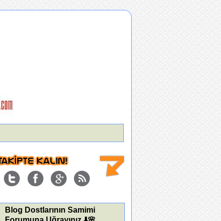
Blog Dostlarının Samimi
Forumuna Uğrayınız ⬇️🌸