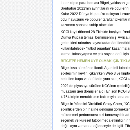
Lider kripto para borsası Bitget, yaklaşan gl
Sonbahar 2022'nin ayrıntılarını ve ödüllerin
Katar 2022 Dünya Kupası'nı kutlayan turnuva,
ödül havuzunu ve popüler taraftar tokenlarını
kazanma şansına sahip olacaklar.
KCGI kayıt dönemi 28 Ekim'de başlıyor. Yen
Dünya Kupası teması benimsenmiş. Ayrıca, i
getirdikleri arkadaş sayısı kadar ödüllendirir
kullanılabilecek "futbol puanları" kazanmala
kurma, takas yapma ve çok sayıda ödül için b
BITGET’E HEMEN ÜYE OLMAK İÇİN TIKLA
Bitget kısa süre önce ikonik Arjantinli futbo
etkileşimin keyfini çıkarırken Web 3 ve kript
belirtilen kupa ve ödüllerin yanı sıra, KCGI
2021'de piyasaya sürülen KCGI'nın çekiciliği
muazzam geri dönüşler aldı. En son KCGI Ba
4.754 kripto meraklısının katılımıyla sona erd
Bitget'in Yönetici Direktörü Gracy Chen, “K
etkinliklerden biri haline geldiğini görme
mükemmel performansı bizi turnuvayı bir adım 
seçenek ve küresel futbol mega etkinliğinin ye
değil, aynı zamanda eğlenceyle de ilgili. E