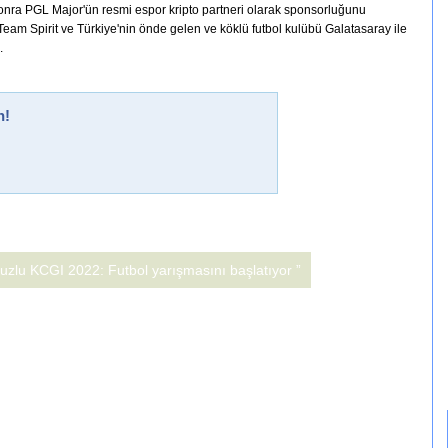
 sonra PGL Major'ün resmi espor kripto partneri olarak sponsorluğunu
am Spirit ve Türkiye'nin önde gelen ve köklü futbol kulübü Galatasaray ile
.
n!
uzlu KCGI 2022: Futbol yarışmasını başlatıyor ”