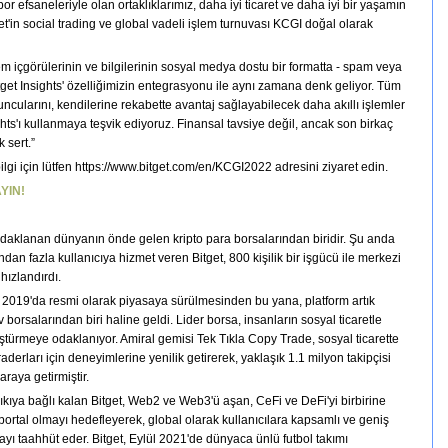
or efsaneleriyle olan ortaklıklarımız, daha iyi ticaret ve daha iyi bir yaşamın
get'in social trading ve global vadeli işlem turnuvası KCGI doğal olarak
m içgörülerinin ve bilgilerinin sosyal medya dostu bir formatta - spam veya
itget Insights' özelliğimizin entegrasyonu ile aynı zamana denk geliyor. Tüm
uncularını, kendilerine rekabette avantaj sağlayabilecek daha akıllı işlemler
ghts'ı kullanmaya teşvik ediyoruz. Finansal tavsiye değil, ancak son birkaç
 sert.”
i için lütfen https://www.bitget.com/en/KCGI2022 adresini ziyaret edin.
YIN!
 odaklanan dünyanın önde gelen kripto para borsalarından biridir. Şu anda
an fazla kullanıcıya hizmet veren Bitget, 800 kişilik bir işgücü ile merkezi
ızlandırdı.
an 2019'da resmi olarak piyasaya sürülmesinden bu yana, platform artık
borsalarından biri haline geldi. Lider borsa, insanların sosyal ticaretle
türmeye odaklanıyor. Amiral gemisi Tek Tıkla Copy Trade, sosyal ticarette
aderları için deneyimlerine yenilik getirerek, yaklaşık 1.1 milyon takipçisi
araya getirmiştir.
ı sıkıya bağlı kalan Bitget, Web2 ve Web3'ü aşan, CeFi ve DeFi'yi birbirine
ortal olmayı hedefleyerek, global olarak kullanıcılara kapsamlı ve geniş
yı taahhüt eder. Bitget, Eylül 2021'de dünyaca ünlü futbol takımı