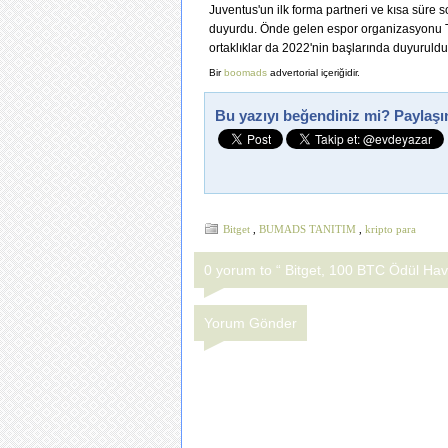
Juventus'un ilk forma partneri ve kısa süre
duyurdu. Önde gelen espor organizasyonu Te
ortaklıklar da 2022'nin başlarında duyuruldu
Bir
boomads
advertorial içeriğidir.
Bu yazıyı beğendiniz mi? Paylaşı
Bitget
,
BUMADS TANITIM
,
kripto para
0 yorum to “ Bitget, 100 BTC Ödül Hav
Yorum Gönder