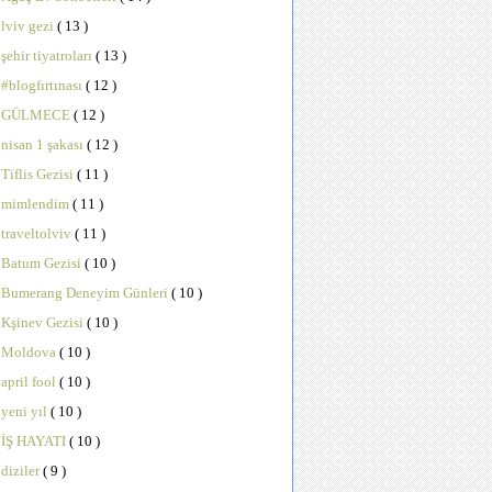
lviv gezi
( 13 )
şehir tiyatroları
( 13 )
#blogfırtınası
( 12 )
GÜLMECE
( 12 )
nisan 1 şakası
( 12 )
Tiflis Gezisi
( 11 )
mimlendim
( 11 )
traveltolviv
( 11 )
Batum Gezisi
( 10 )
Bumerang Deneyim Günleri
( 10 )
Kşinev Gezisi
( 10 )
Moldova
( 10 )
april fool
( 10 )
yeni yıl
( 10 )
İŞ HAYATI
( 10 )
diziler
( 9 )