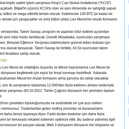
obal kripto vadeli işlem yarışması King's Cup Global Invitational (“KCGI”)
i açıkladı. Bitget'in üçüncü KCGI'si olan ve aynı dönemde ev sahipliği yapan
 futbol ve mega etkinlik temalı olacak. Katılımcılar 100 BTC'ye kadar bir
 almak için yarışacaklar ve ünlü futbol yıldızı Leo Messi'nin imzalı formasını
i versiyonda, Takım Savaşı, program ve aşamalı ödül sistemi açısından
ki yeni ödül modu tanıtılacak; Davetli Müsabaka, oyuncuları yarışmaya
ken, Bireysel Eğlence Yarışması katılımcıların gizemli token kutuları için
rına olanak tanıyacak. Takım Savaşı ile birlikte, KCGI oyuncuları takım
ol fırsatlara sahip olacak.
YIN!
lcu Leo Messi ile ortaklığını duyurdu ve Messi hayranlarına Leo Messi ile
o dünyasını keşfetmek için eşsiz bir fırsat sunmayı hedefledi. Yukarıda
 kazananları Messi'nin imzalı formasını alma şansına da sahip olacaklar.
, son iki yarışmanın toplamda 12.000'den fazla katılımcı alması nedeniyle
har yarışması (KCGI 2022: Tahtın Çağrısı) dünyanın her yerinden toplam
i.
CGI'nın şimdiden topluluğumuzda ve endüstride en çok arzu edilen
kten memnunuz. Traderlardan gelen müthiş yorumlar ve kazananların
daha ileriye taşımaya itiyor. Farklı türden traderlar için daha fazla
ni bir temasıyla rekabet sistemini optimize ettik. Bu sadece yatırımla ilgili
thos'umuzun bir parçası olarak, Web 3 dünyasını dünyanın her köşesine ve