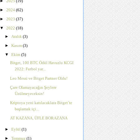
►
2025
(19)
►
2024
(62)
►
2023
(37)
▼
2022
(18)
►
Aralık
(3)
►
Kasım
(3)
▼
Ekim
(5)
Bitget, 100 BTC Ödül Havuzlu KCGI
2022: Futbol yar...
Leo Messi ve Bitget Partner Oldu!
Çare Olamayacağın Şeylere
Üzülmeyeceksin!
Kriptoya yeni katılacaklara Bitget’te
başlamak içi...
AT KAZANA, ÜFLE BORAZANA
►
Eylül
(1)
►
Temmuz
(1)