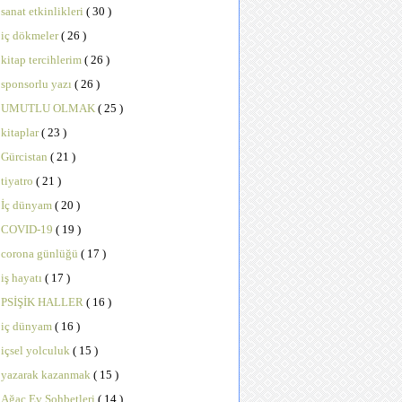
sanat etkinlikleri
( 30 )
iç dökmeler
( 26 )
kitap tercihlerim
( 26 )
sponsorlu yazı
( 26 )
UMUTLU OLMAK
( 25 )
kitaplar
( 23 )
Gürcistan
( 21 )
tiyatro
( 21 )
İç dünyam
( 20 )
COVID-19
( 19 )
corona günlüğü
( 17 )
iş hayatı
( 17 )
PSİŞİK HALLER
( 16 )
iç dünyam
( 16 )
içsel yolculuk
( 15 )
yazarak kazanmak
( 15 )
Ağaç Ev Sohbetleri
( 14 )