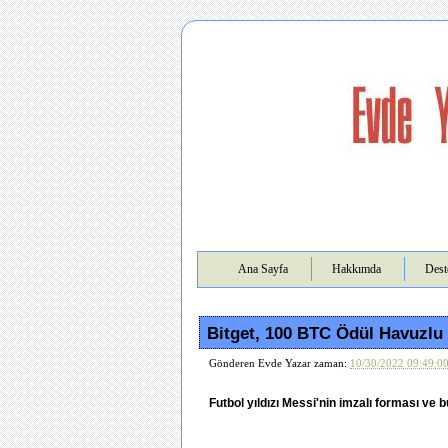
Ana Sayfa
Hakkımda
Dest
Bitget, 100 BTC Ödül Havuzlu 
Gönderen
Evde Yazar
zaman:
10/30/2022 09:49:0
Futbol yıldızı Messi'nin imzalı forması ve b