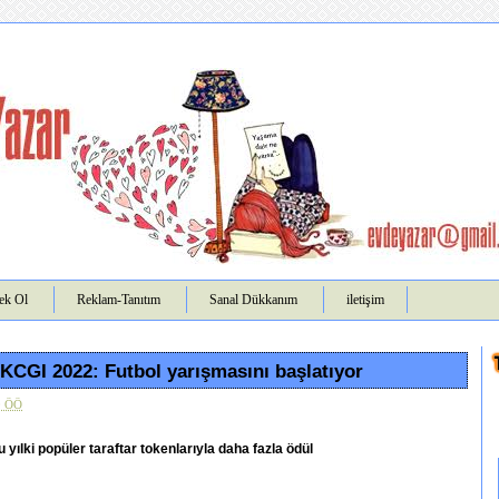
ek Ol
Reklam-Tanıtım
Sanal Dükkanım
iletişim
KCGI 2022: Futbol yarışmasını başlatıyor
0 ÖÖ
u yılki popüler taraftar tokenlarıyla daha fazla ödül